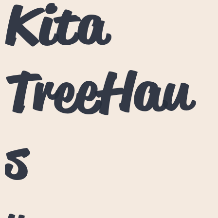
Kita
TreeHau
s