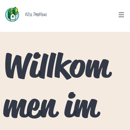
Kita TreeHaus
Willkom
men im